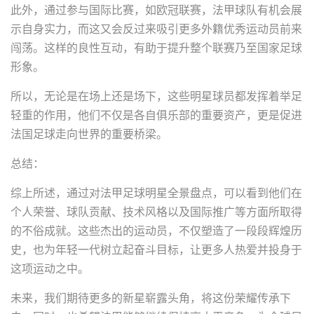
此外，通过参与国际比赛，如欧冠联赛，法甲球队有机会展
示自身实力，而这又会反过来吸引更多外籍优秀运动员前来
闯荡。这样的良性互动，有助于提升整个联赛乃至国家足球
形象。
所以，无论是在场上还是场下，这些明星球员都发挥着举足
轻重的作用，他们不仅是各自俱乐部的重要资产，更是促进
法国足球走向世界的重要桥梁。
总结：
综上所述，通过对法甲足球明星全景盘点，可以看到他们在
个人荣誉、球队贡献、技术风格以及国际推广等方面所取得
的不俗成就。这些杰出的运动员，不仅塑造了一段段辉煌历
史，也为年轻一代树立起奋斗目标，让更多人热爱并投身于
这项运动之中。
未来，我们期待更多的新星崭露头角，将这份荣耀传承下