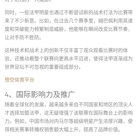
同时，一些法甲明星也通过不断尝试新的战术打法为比赛带
来了不少新意。比如，在过去几个赛季里，姆巴佩利用其速
度和突破能力频繁制造威胁，他能够在瞬间改变比赛节奏，
让对手防不胜防。
这种技术和战术上的创新不仅丰富了观众观看比赛时的体
验，还推动着整个联赛向更高水平迈进，使得法甲逐渐成为
世界足坛不可忽视的重要组成部分。
悟空体育平台
4、国际影响力及推广
随着全球化的发展，越来越多来自不同国家和地区的顶尖人
才选择加盟法甲，这无疑增强了该联赛在国际舞台上的影响
力。例如，中国市场对内马尔等超级明星产生浓厚兴趣，使
得相关赛事转播权销售额大幅上升，提高了品牌价值。