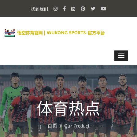
找到我们
体育热点
首页
Our Product