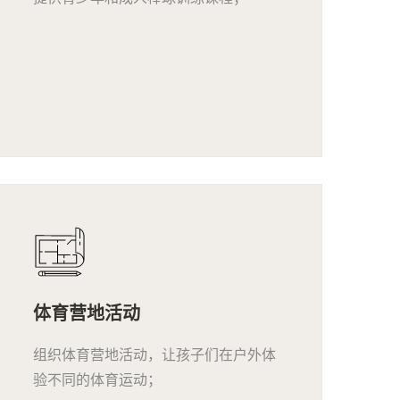
体育营地活动
组织体育营地活动，让孩子们在户外体
验不同的体育运动；