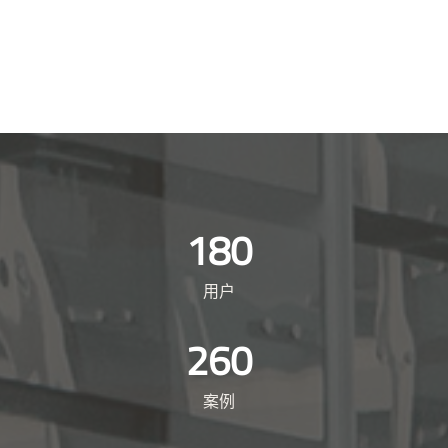
180
用户
260
案例