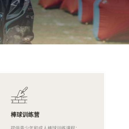
棒球训练营
提供青少年和成人棒球训练课程；