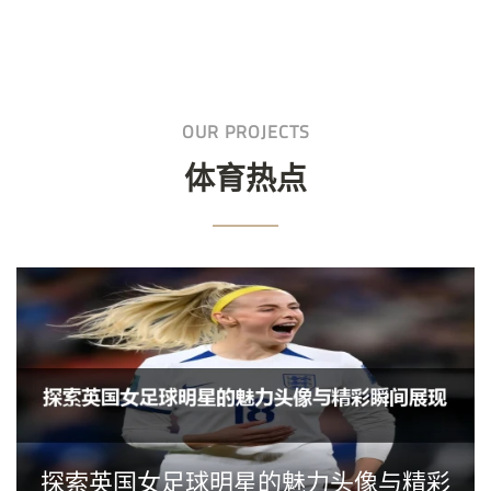
OUR PROJECTS
体育热点
探索英国女足球明星的魅力头像与精彩