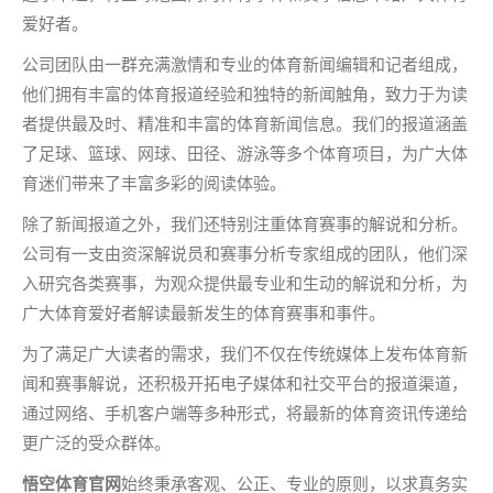
爱好者。
公司团队由一群充满激情和专业的体育新闻编辑和记者组成，
他们拥有丰富的体育报道经验和独特的新闻触角，致力于为读
者提供最及时、精准和丰富的体育新闻信息。我们的报道涵盖
了足球、篮球、网球、田径、游泳等多个体育项目，为广大体
育迷们带来了丰富多彩的阅读体验。
除了新闻报道之外，我们还特别注重体育赛事的解说和分析。
公司有一支由资深解说员和赛事分析专家组成的团队，他们深
入研究各类赛事，为观众提供最专业和生动的解说和分析，为
广大体育爱好者解读最新发生的体育赛事和事件。
为了满足广大读者的需求，我们不仅在传统媒体上发布体育新
闻和赛事解说，还积极开拓电子媒体和社交平台的报道渠道，
通过网络、手机客户端等多种形式，将最新的体育资讯传递给
更广泛的受众群体。
悟空体育官网
始终秉承客观、公正、专业的原则，以求真务实