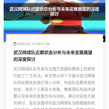
2026-03-14 00:47:39
武汉网球队近期状态分析与未来发展展望
的深度探讨
武汉网球队近年来在全国乃至国际赛场上的表现
引起了广泛关注。本文将从四个方面对武汉网球
队的近期状态进行深入分析，包括队伍整体竞技
状态、球员个人表现与发展、教练团队的战术调
整以及未来的发展方向与目标。通过对这些方面
的探讨，旨在全面评估武汉网球队当前面临的机