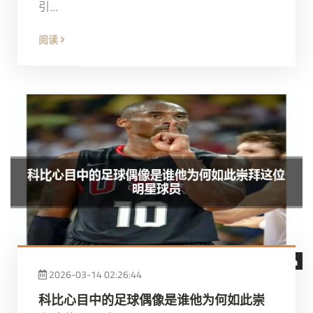
引...
阅读
2026-03-14 02:26:44
科比心目中的足球偶像是谁他为何如此崇