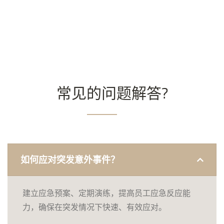
常见的问题解答?
如何应对突发意外事件？
建立应急预案、定期演练，提高员工应急反应能
力，确保在突发情况下快速、有效应对。