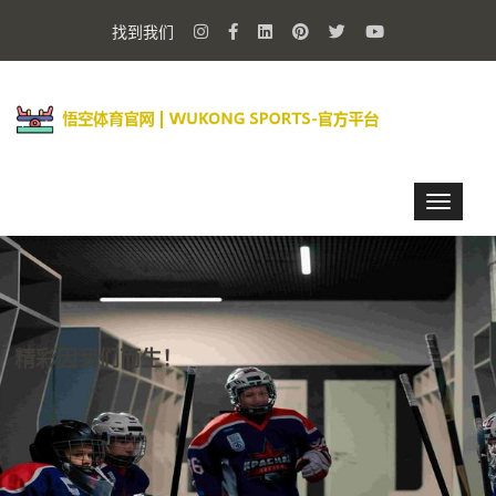
找到我们
精彩因我们而生！