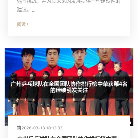
遇与挑战，并为其未来的发展提供一些建设性的
建议。...
阅读
2026-03-13 18:13:33