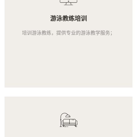
游泳教练培训
培训游泳教练，提供专业的游泳教学服务；