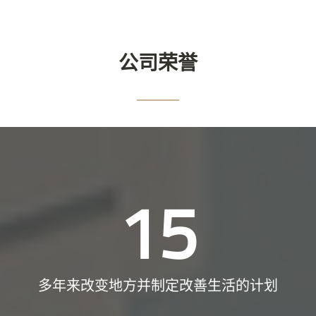
公司荣誉
15
多年来改变地方并制定改善生活的计划