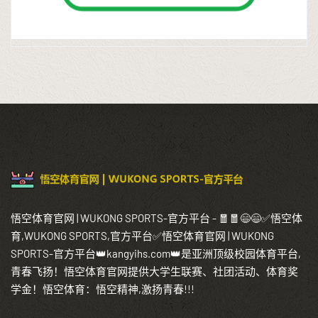
悟空体育官网 | WUKONG SPORTS-官方平台 - 🧧🧧😄😄✅悟空体
育,WUKONG SPORTS,官方平台✅悟空体育官网 | WUKONG
SPORTS-官方平台👑kangyihs.com👑是亚洲顶级校园体育平台,
青春飞扬！悟空体育官网提供大学生联赛、社团活动、体育奖
学金！悟空体育：悟空精神,激扬青春!!!