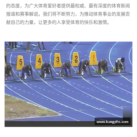
的态度，为广大体育爱好者提供最权威、最有深度的体育新闻
报道和赛事解说。我们将不断努力，为推动体育事业的发展贡
献自己的力量，让更多的人享受体育的快乐和激情。