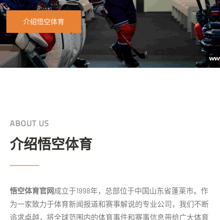
介绍悟空体育
ABOUT US
介绍悟空体育
悟空体育官网
成立于1998年，总部位于中国山东省蓬莱市。作
为一家致力于体育新闻报道和赛事解说的专业公司，我们不断
追求卓越，将全球范围内的体育事件和赛事信息带给广大体育