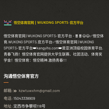
悟空体育官网 | WUKONG SPORTS-官方平台 - 🧧🧧😄😄✅悟空体
育,WUKONG SPORTS,官方平台✅悟空体育官网 | WUKONG
SPORTS-官方平台👑kangyihs.com👑是亚洲顶级校园体育平台,
青春飞扬！悟空体育官网提供大学生联赛、社团活动、体育奖
学金！悟空体育：悟空精神,激扬青春!!!
沟通悟空体育官方
邮箱:
kzwtuwxhm@gmail.com
电话:
15043338909
地址:
定西市争攀坝118号