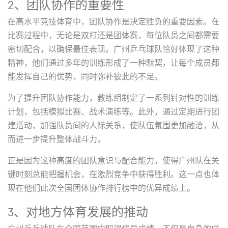
2、团队协作的重要性
在高水平竞技体育中，团队协作是决定胜负的重要因素。在
比赛过程中，无论是双打还是团体赛，每位队员之间都需要
密切配合，以确保最佳表现。广州乒乓球队恰好体现了这种
精神，他们通过多年的训练形成了一种默契，让每个成员都
能发挥自己的优势，同时弥补彼此的不足。
为了提升团队协作能力，教练组制定了一系列针对性的训练
计划，包括模拟比赛、战术演练等。此外，通过定期进行团
建活动，加强队员间的人际关系，使队伍氛围更加融洽，从
而进一步提升整体战斗力。
正是因为这种高度的团队意识与配合能力，使得广州队在关
键时刻总能把握机会，在激烈竞争中获得胜利。这一点也体
现在他们此次全国团体协作排行榜中的优异成绩上。
3、对地方体育发展的推动