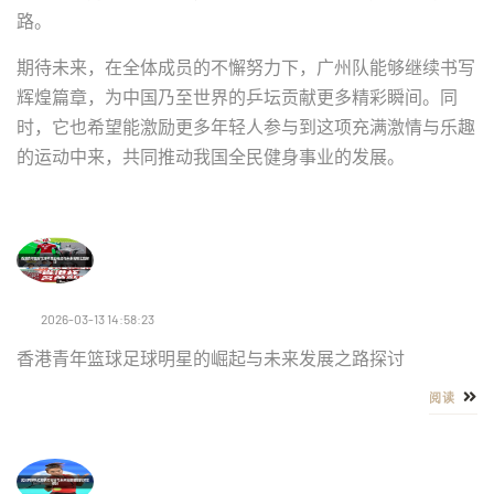
路。
期待未来，在全体成员的不懈努力下，广州队能够继续书写
辉煌篇章，为中国乃至世界的乒坛贡献更多精彩瞬间。同
时，它也希望能激励更多年轻人参与到这项充满激情与乐趣
的运动中来，共同推动我国全民健身事业的发展。
2026-03-13 14:58:23
香港青年篮球足球明星的崛起与未来发展之路探讨
阅读