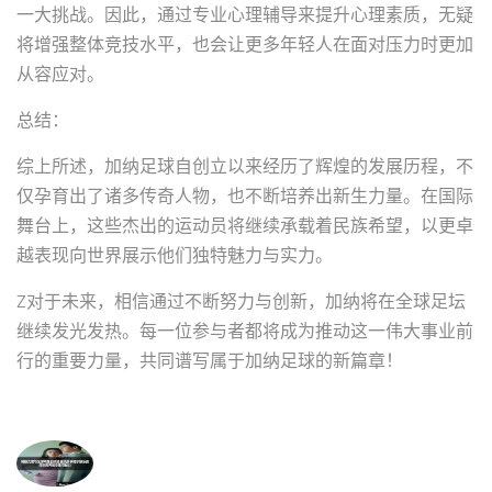
一大挑战。因此，通过专业心理辅导来提升心理素质，无疑
将增强整体竞技水平，也会让更多年轻人在面对压力时更加
从容应对。
总结：
综上所述，加纳足球自创立以来经历了辉煌的发展历程，不
仅孕育出了诸多传奇人物，也不断培养出新生力量。在国际
舞台上，这些杰出的运动员将继续承载着民族希望，以更卓
越表现向世界展示他们独特魅力与实力。
Z对于未来，相信通过不断努力与创新，加纳将在全球足坛
继续发光发热。每一位参与者都将成为推动这一伟大事业前
行的重要力量，共同谱写属于加纳足球的新篇章！