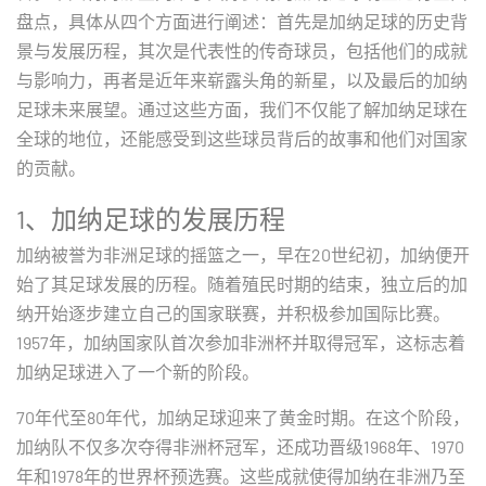
盘点，具体从四个方面进行阐述：首先是加纳足球的历史背
景与发展历程，其次是代表性的传奇球员，包括他们的成就
与影响力，再者是近年来崭露头角的新星，以及最后的加纳
足球未来展望。通过这些方面，我们不仅能了解加纳足球在
全球的地位，还能感受到这些球员背后的故事和他们对国家
的贡献。
1、加纳足球的发展历程
加纳被誉为非洲足球的摇篮之一，早在20世纪初，加纳便开
始了其足球发展的历程。随着殖民时期的结束，独立后的加
纳开始逐步建立自己的国家联赛，并积极参加国际比赛。
1957年，加纳国家队首次参加非洲杯并取得冠军，这标志着
加纳足球进入了一个新的阶段。
70年代至80年代，加纳足球迎来了黄金时期。在这个阶段，
加纳队不仅多次夺得非洲杯冠军，还成功晋级1968年、1970
年和1978年的世界杯预选赛。这些成就使得加纳在非洲乃至