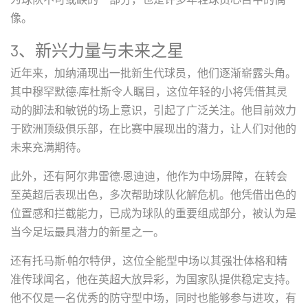
像。
3、新兴力量与未来之星
近年来，加纳涌现出一批新生代球员，他们逐渐崭露头角。
其中穆罕默德·库杜斯令人瞩目，这位年轻的小将凭借其灵
动的脚法和敏锐的场上意识，引起了广泛关注。他目前效力
于欧洲顶级俱乐部，在比赛中展现出的潜力，让人们对他的
未来充满期待。
此外，还有阿尔弗雷德·恩迪迪，他作为中场屏障，在转会
至英超后表现出色，多次帮助球队化解危机。他凭借出色的
位置感和拦截能力，已成为球队的重要组成部分，被认为是
当今足坛最具潜力的新星之一。
还有托马斯·帕尔特伊，这位全能型中场以其强壮体格和精
准传球闻名，他在英超大放异彩，为国家队提供稳定支持。
他不仅是一名优秀的防守型中场，同时也能够参与进攻，有